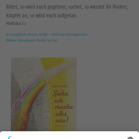
Bittet, so wird euch gegeben; suchet, so werdet ihr finden;
klopfet an, so wird euch aufgetan.
Matthäus 7,7
© Evangelische Brüder-Unität – Herrnhuter Brüdergemeine
Weitere Informationen finden Sie hier