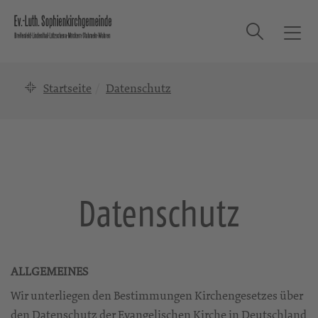
Suche
T
o
g
Startseite
Datenschutz
g
l
e
n
a
v
i
Datenschutz
g
a
t
i
ALLGEMEINES
o
n
Wir unterliegen den Bestimmungen Kirchengesetzes über
den Datenschutz der Evangelischen Kirche in Deutschland