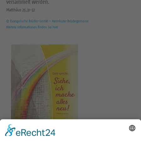
versammelt werden.
Matthäus 25,31-32
© Evangelische Brüder-Unität – Herrnhuter Brüdergemeine
Weitere Informationen finden Sie hier