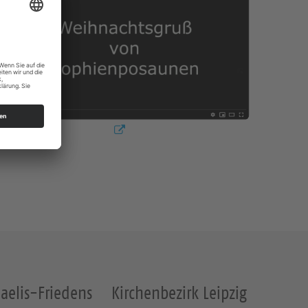
aelis-Friedens
Kirchenbezirk Leipzig