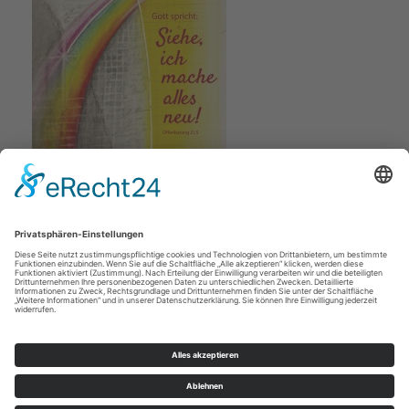
Jahreslosung 2026
(Bahlinger; Verlag am Birnbach)
Impressum
Datenschutz
© Ev.-luth. Sophienkirchgemeinde Leipzig 2026