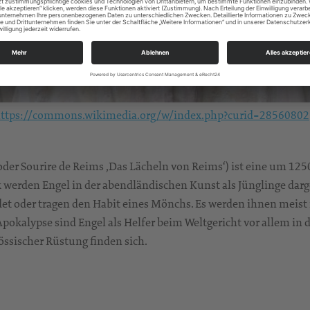
ttps://commons.wikimedia.org/w/index.php?curid=28560802
oder Sourire de Reims ‚Das Lächeln von Reims‘) ist eine um 125
 werden Engel in der abendländischen Kunst als Jünglinge darge
idet oder tragen den Habit eines Mönchs. Es werden ihnen meis
 Apokalypse sind Engel als Helfer beim Weltgericht vor allem in 
össischer Rüstung finden sich.