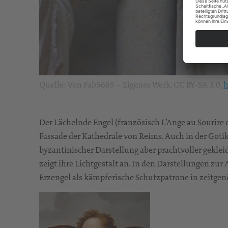
Quelle: Von Fab5669 – Eigenes Werk, CC BY-SA 3.0,
h
Der Lächelnde Engel (französisch L’Ange au Sourire 
Fassade der Kathedrale von Reims. Auch in der Gotik
byzantinischer Darstellung aber prachtvoller gekle
zeigt ihre Lichtgestalt an. In den Darstellungen zur
Erzengel als kämpferische Schutzpatrone in zeitgen