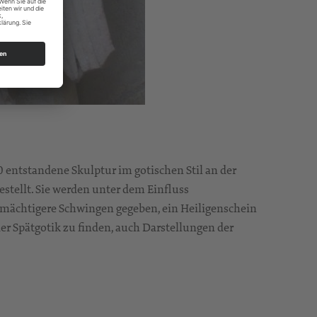
0 entstandene Skulptur im gotischen Stil an der
stellt. Sie werden unter dem Einfluss
t mächtigere Schwingen gegeben, ein Heiligenschein
der Spätgotik zu finden, auch Darstellungen der