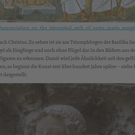
:Annunciation_on_the_triumphal_arch_of_santa_maria_maggi
ch Christus. Zu sehen ist sie am Triumphbogen der Basilika Sa
el als Jünglinge und noch ohne Flügel dar. In den Bildern aus 
 Figuren zu erkennen. Damit wird jede Ähnlichkeit mit den ge
n, so beginnt die Kunst erst über hundert Jahre später – siehe B
 dargestellt.